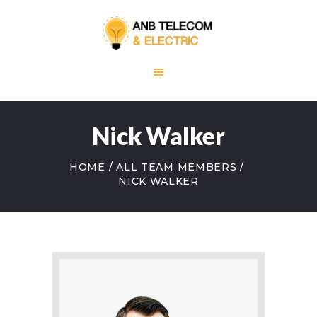
HOME
ABOUT US
Nick Walker
OUR SERVICES
BLOG
HOME
ALL TEAM MEMBERS
CONTACT US
NICK WALKER