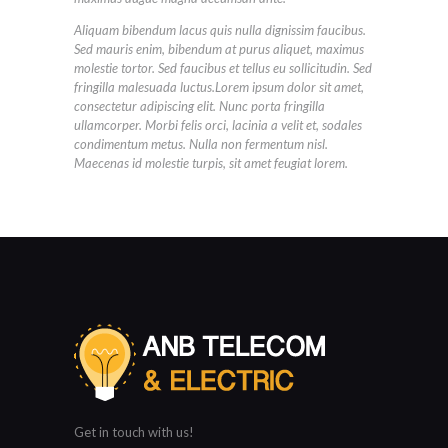
Aliquam bibendum lacus quis nulla dignissim faucibus.
Sed mauris enim, bibendum at purus aliquet, maximus
molestie tortor. Sed faucibus et tellus eu sollicitudin. Sed
fringilla malesuada luctus.Lorem ipsum dolor sit amet,
consectetur adipiscing elit. Nunc porta fringilla
ullamcorper. Morbi felis orci, lacinia a velit et, sodales
condimentum metus. Nulla non fermentum nisl.
Maecenas id molestie turpis, sit amet feugiat lorem.
Get in touch with us!