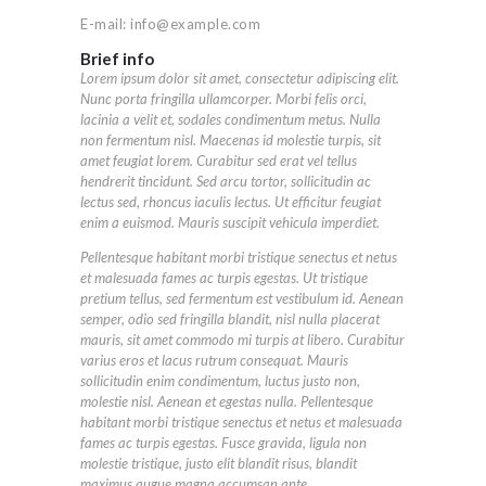
E-mail:
info@example.com
Brief info
Lorem ipsum dolor sit amet, consectetur adipiscing elit.
Nunc porta fringilla ullamcorper. Morbi felis orci,
lacinia a velit et, sodales condimentum metus. Nulla
non fermentum nisl. Maecenas id molestie turpis, sit
amet feugiat lorem. Curabitur sed erat vel tellus
hendrerit tincidunt. Sed arcu tortor, sollicitudin ac
lectus sed, rhoncus iaculis lectus. Ut efficitur feugiat
enim a euismod. Mauris suscipit vehicula imperdiet.
Pellentesque habitant morbi tristique senectus et netus
et malesuada fames ac turpis egestas. Ut tristique
pretium tellus, sed fermentum est vestibulum id. Aenean
semper, odio sed fringilla blandit, nisl nulla placerat
mauris, sit amet commodo mi turpis at libero. Curabitur
varius eros et lacus rutrum consequat. Mauris
sollicitudin enim condimentum, luctus justo non,
molestie nisl. Aenean et egestas nulla. Pellentesque
habitant morbi tristique senectus et netus et malesuada
fames ac turpis egestas. Fusce gravida, ligula non
molestie tristique, justo elit blandit risus, blandit
maximus augue magna accumsan ante.